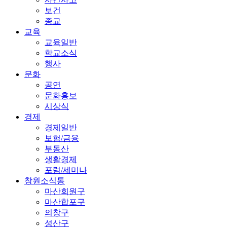
보건
종교
교육
교육일반
학교소식
행사
문화
공연
문화홍보
시상식
경제
경제일반
보험/금융
부동산
생활경제
포럼/세미나
창원소식통
마산회원구
마산합포구
의창구
성산구