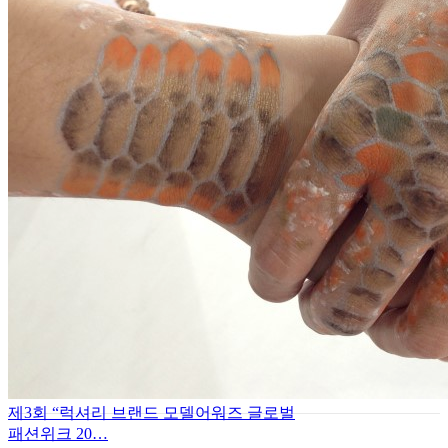
제3회 “럭셔리 브랜드 모델어워즈 글로벌
패션위크 20…