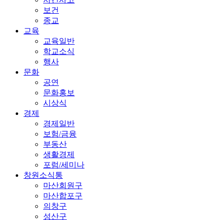
보건
종교
교육
교육일반
학교소식
행사
문화
공연
문화홍보
시상식
경제
경제일반
보험/금융
부동산
생활경제
포럼/세미나
창원소식통
마산회원구
마산합포구
의창구
성산구