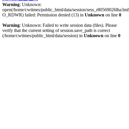
Warning
: Unknown:
open(/home/cwtimes/public_html/data/session/sess_r80569026lha3m
O_RDWR) failed: Permission denied (13) in
Unknown
on line
0
Warning
: Unknown: Failed to write session data (files). Please
verify that the current setting of session.save_path is correct
(/home/cwtimes/public_html/data/session) in
Unknown
on line
0