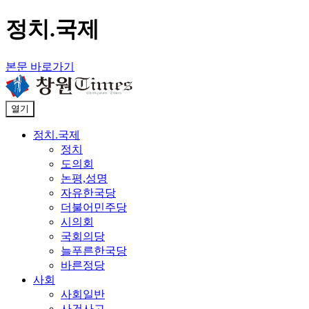
정치.국제
본문 바로가기
열기
정치.국제
정치
도의회
논평,성명
자유한국당
더불어민주당
시의회
국회의당
늘푸른한국당
바른정당
사회
사회일반
사건사고