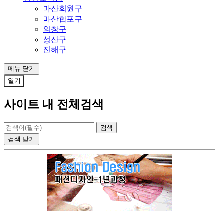
마산회원구
마산합포구
의창구
성산구
진해구
메뉴
닫기
열기
사이트 내 전체검색
검색
닫기