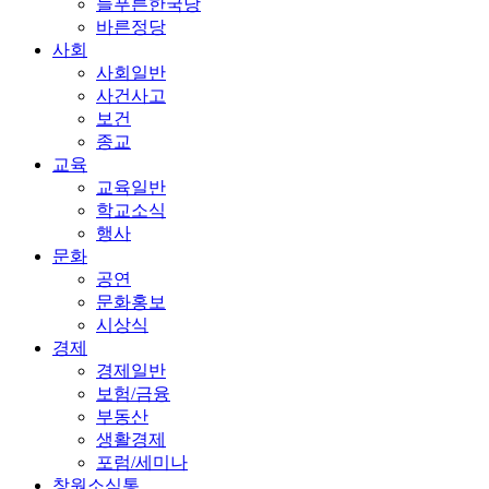
늘푸른한국당
바른정당
사회
사회일반
사건사고
보건
종교
교육
교육일반
학교소식
행사
문화
공연
문화홍보
시상식
경제
경제일반
보험/금융
부동산
생활경제
포럼/세미나
창원소식통