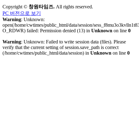
Copyright ©
창원타임즈.
All rights reserved.
PC 버전으로 보기
Warning
: Unknown:
open(/home/cwtimes/public_html/data/session/sess_f8mu3o3kvlln1t
O_RDWR) failed: Permission denied (13) in
Unknown
on line
0
Warning
: Unknown: Failed to write session data (files). Please
verify that the current setting of session.save_path is correct
(/home/cwtimes/public_html/data/session) in
Unknown
on line
0