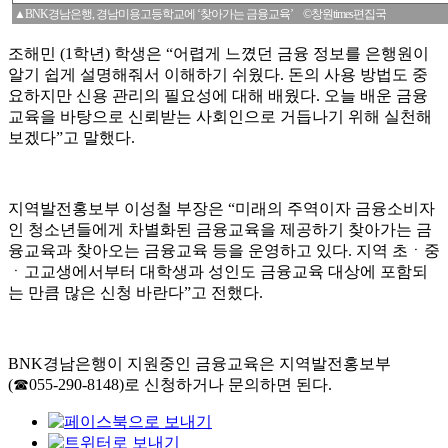
▲BNK경남은행, 경남미용고등학교에 ‘찾아가는 금융교육’ ©창원times편집국
조해민
(1
학년
)
학생은
“
어렵게 느꼈던 금융 정보를 은행원이
알기 쉽게 설명해줘서 이해하기 쉬웠다
.
돈의 사용 방법도 중
요하지만 신용 관리의 필요성에 대해 배웠다
.
오늘 배운 금융
교육을 바탕으로 신뢰받는 사회인으로 거듭나기 위해 실천해
보겠다
”
고 말했다
.
지역발전홍보부 이성철 부장은
“
미래의 주역이자 금융소비자
인 청소년들에게 차별화된 금융교육을 제공하기 찾아가는 금
융교육과 찾아오는 금융교육 등을 운영하고 있다
.
지역 초ㆍ중
ㆍ고교생에서부터 대학생과 성인도 금융교육 대상에 포함되
는 만큼 많은 신청 바란다
”
고 전했다
.
BNK
경남은행이 지원중인 금융교육은 지역발전홍보부
(
☎
055-290-8148)
로 신청하거나 문의하면 된다
.