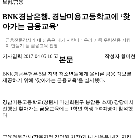
보험/금융
BNK경남은행, 경남미용고등학교에 ‘찾
아가는 금융교육’
금융전문강사가 내 신용은 내가 지킨다ㆍ우리 가족 우량신용 지킴
이 만들기 등 금융교육 진행
기사입력 2017-04-05 16:53
작성자 황미현
본문
BNK
경남은행은
5
일 지역 청소년들에게 올바른 금융 정보를
제공하기 위해
‘
찾아가는 금융교육
’
을 실시했다.
경남미용고등학교
(
창원시 마산회원구 봉암동 소재
)
강당에서
진행된 찾아가는 금융교육에는
1
학년 학생
100
여명이 참석했
다
.
금융전문강사
(
장유지점 김덕원 차장
)
가 내 신용은 내가 지킨