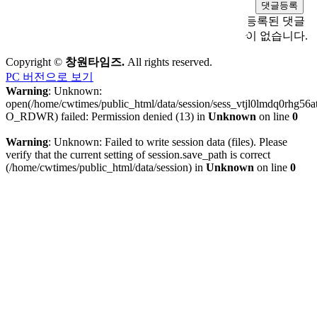
등록된 댓글
이 없습니다.
Copyright ©
창원타임즈.
All rights reserved.
PC 버전으로 보기
Warning
: Unknown:
open(/home/cwtimes/public_html/data/session/sess_vtjl0lmdq0rhg56at
O_RDWR) failed: Permission denied (13) in
Unknown
on line
0
Warning
: Unknown: Failed to write session data (files). Please
verify that the current setting of session.save_path is correct
(/home/cwtimes/public_html/data/session) in
Unknown
on line
0