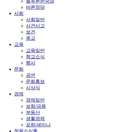
늘푸른한국당
바른정당
사회
사회일반
사건사고
보건
종교
교육
교육일반
학교소식
행사
문화
공연
문화홍보
시상식
경제
경제일반
보험/금융
부동산
생활경제
포럼/세미나
창원소식통