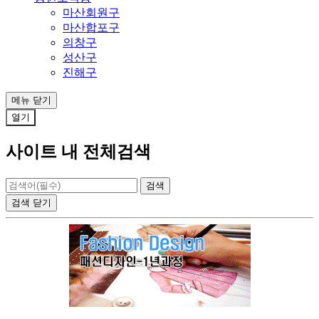
마산회원구
마산합포구
의창구
성산구
진해구
메뉴
닫기
열기
사이트 내 전체검색
검색
닫기