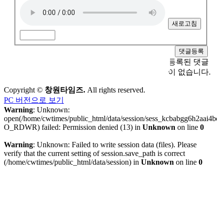
새로고침
등록된 댓글
이 없습니다.
Copyright ©
창원타임즈.
All rights reserved.
PC 버전으로 보기
Warning
: Unknown:
open(/home/cwtimes/public_html/data/session/sess_kcbabgg6h2aai4
O_RDWR) failed: Permission denied (13) in
Unknown
on line
0
Warning
: Unknown: Failed to write session data (files). Please
verify that the current setting of session.save_path is correct
(/home/cwtimes/public_html/data/session) in
Unknown
on line
0