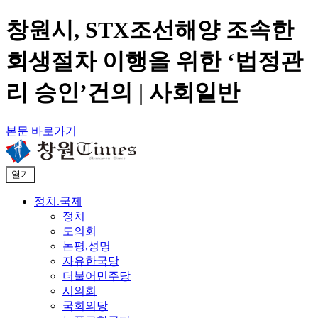
창원시, STX조선해양 조속한
회생절차 이행을 위한 ‘법정관
리 승인’건의 | 사회일반
본문 바로가기
열기
정치.국제
정치
도의회
논평,성명
자유한국당
더불어민주당
시의회
국회의당