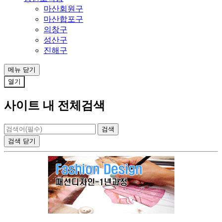
마산회원구
마산합포구
의창구
성산구
진해구
메뉴
닫기
열기
사이트 내 전체검색
검색
닫기