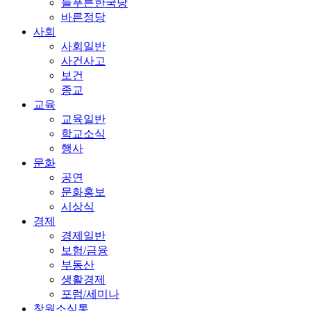
늘푸른한국당
바른정당
사회
사회일반
사건사고
보건
종교
교육
교육일반
학교소식
행사
문화
공연
문화홍보
시상식
경제
경제일반
보험/금융
부동산
생활경제
포럼/세미나
창원소식통